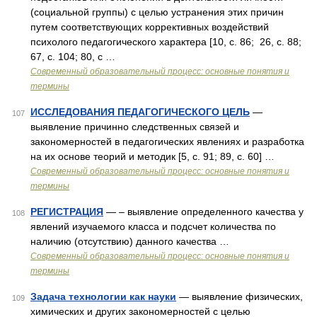
(социальной группы) с целью устранения этих причин
путем соответствующих коррективных воздействий
психолого педагогического характера [10, c. 86; 26, c. 88;
67, c. 104; 80, c …
Современный образовательный процесс: основные понятия и
термины
ИССЛЕДОВАНИЯ ПЕДАГОГИЧЕСКОГО ЦЕЛЬ
—
107
выявление причинно следственных связей и
закономерностей в педагогических явлениях и разработка
на их основе теорий и методик [5, c. 91; 89, c. 60] …
Современный образовательный процесс: основные понятия и
термины
РЕГИСТРАЦИЯ
— – выявление определенного качества у
108
явлений изучаемого класса и подсчет количества по
наличию (отсутствию) данного качества …
Современный образовательный процесс: основные понятия и
термины
Задача технологии как науки
— выявление физических,
109
химических и других закономерностей с целью