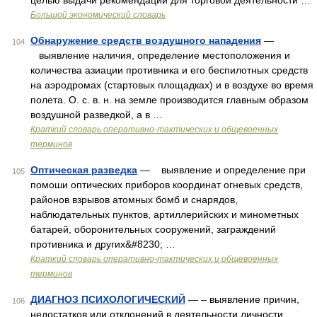
целью выдачи рекомендаций для торговой деятельности …
Большой экономический словарь
Обнаружение средств воздушного нападения
—
104
выявление наличия, определение местоположения и
количества азиации противника и его беспилотных средств
на аэродромах (стартовых площадках) и в воздухе во время
полета. О. с. в. н. на земле производится главным образом
воздушной разведкой, а в …
Краткий словарь оперативно-тактических и общевоенных
терминов
Оптическая разведка
— выявление и определение при
105
помоши оптических приборов координат огневых средств,
районов взрывов атомных бомб и снарядов,
наблюдательных пунктов, артиллерийских и минометных
батарей, оборонительных сооружений, заграждений
противника и других&#8230; …
Краткий словарь оперативно-тактических и общевоенных
терминов
ДИАГНОЗ ПСИХОЛОГИЧЕСКИЙ
— – выявление причин,
106
недостатков или отклонений в деятельности личности