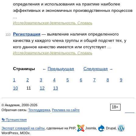
определения и использования на практике наиболее
эффективных и экономичных производственных процессов
…
Исследовательская деятельность. Словарь
Регистрация
— выявление наличия определенного
110
качества у каждого члена группы и общий подсчет тех, у
кого данное качество имеется или отсутствует …
Исследовательская деятельность. Словарь
Страницы
←
Предыдущая
Следующая
→
1
2
3
4
5
6
7
8
9
10
11
12
13
© Академик, 2000-2026
18+
Обратная связь:
Техподдержка
,
Реклама на сайте
👣 Путешествия
Экспорт словарей на сайты
, сделанные на PHP,
Joomla,
Drupal,
WordPress, MODx.